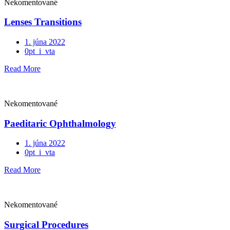
Nekomentované
Lenses Transitions
1. júna 2022
0pt_i_vta
Read More
Nekomentované
Paeditaric Ophthalmology
1. júna 2022
0pt_i_vta
Read More
Nekomentované
Surgical Procedures